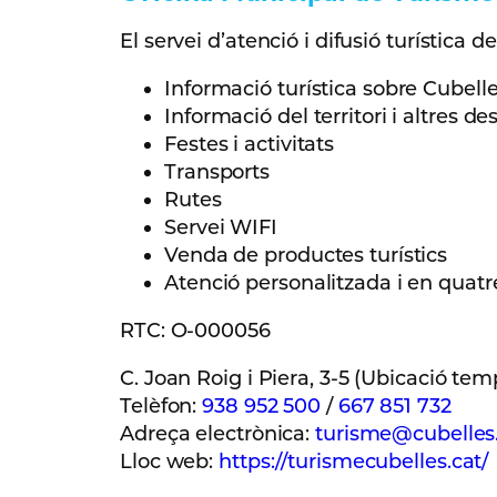
El servei d’atenció i difusió turística 
Informació turística sobre Cubelle
Informació del territori i altres de
Festes i activitats
Transports
Rutes
Servei WIFI
Venda de productes turístics
Atenció personalitzada i en quatre 
RTC: O-000056
C. Joan Roig i Piera, 3-5 (Ubicació te
Telèfon:
938 952 500
/
667 851 732
Adreça electrònica:
turisme@cubelles
Lloc web:
https://turismecubelles.cat/