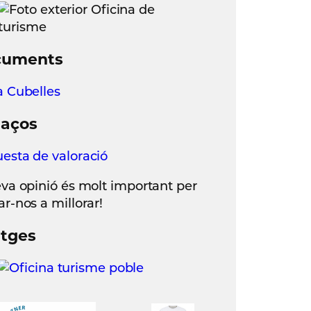
cuments
a Cubelles
laços
esta de valoració
eva opinió és molt important per
ar-nos a millorar!
tges