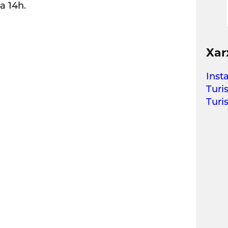
a 14h.
Xar
Inst
Turi
Turi