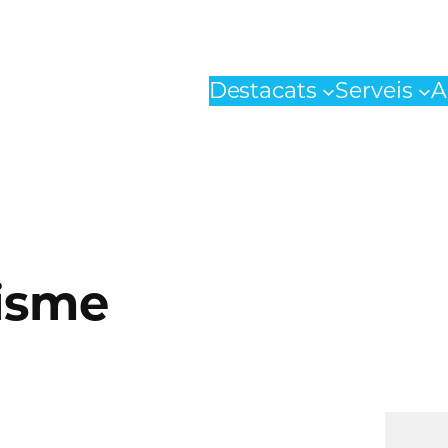
Destacats
Serveis
A
risme