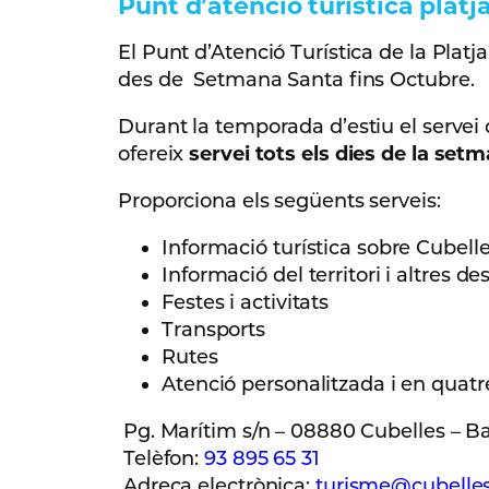
Punt d’atenció turística platj
El Punt d’Atenció Turística de la Platja
des de Setmana Santa fins Octubre.
Durant la temporada d’estiu el servei d
ofereix
servei tots els dies de la setma
Proporciona els següents serveis:
Informació turística sobre Cubelle
Informació del territori i altres de
Festes i activitats
Transports
Rutes
Atenció personalitzada i en quatre 
Pg. Marítim s/n – 08880 Cubelles – B
Telèfon:
93 895 65 31
Adreça electrònica:
turisme@cubelles