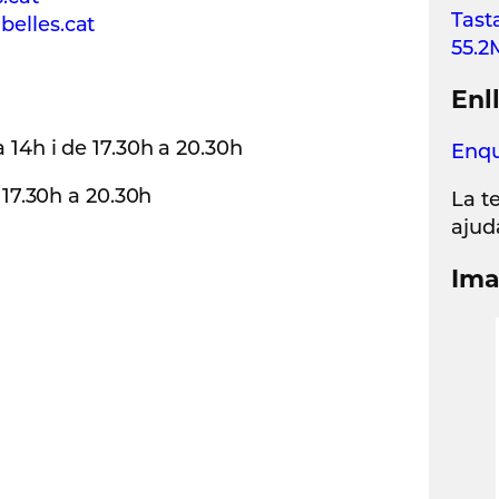
Tast
belles.cat
55.
Enl
 14h i de 17.30h a 20.30h
Enqu
e 17.30h a 20.30h
La t
ajud
Ima