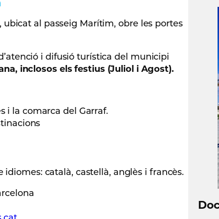
a
, ubicat al passeig Marítim, obre les portes
’atenció i difusió turística del municipi
na, inclosos els festius (Juliol i Agost).
s i la comarca del Garraf.
stinacions
idiomes: català, castellà, anglès i francès.
arcelona
Do
.cat