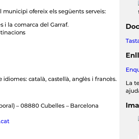
del municipi ofereix els següents serveis:
s i la comarca del Garraf.
Do
stinacions
Tast
Enl
Enqu
idiomes: català, castellà, anglès i francès.
La t
ajud
Ima
mporal) – 08880 Cubelles – Barcelona
.cat