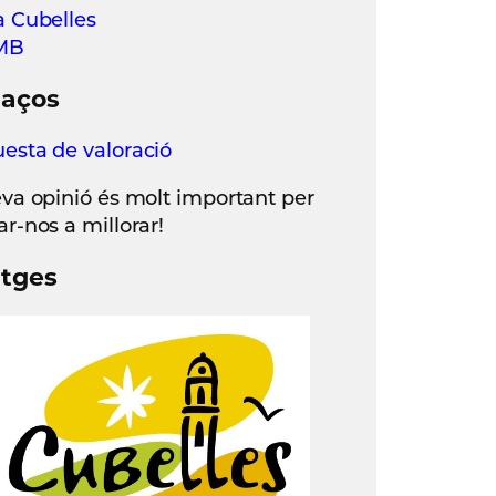
a Cubelles
2MB
laços
esta de valoració
eva opinió és molt important per
ar-nos a millorar!
tges