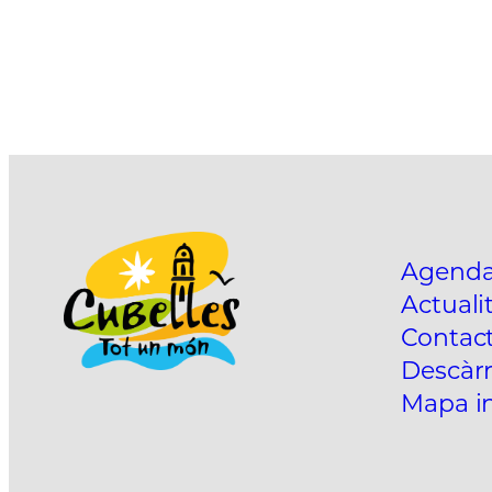
Agend
Actuali
Contac
Descàrr
Mapa in