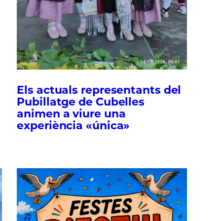
Els actuals representants del
Pubillatge de Cubelles
animen a viure una
experiència «única»