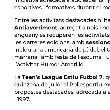
iniciativa adreçada a adolescents i
esportives i formatives durant el mes
Entre les activitats destacades hi 
Antiavorriment
, adreçat a nois i n
enguany es recuperen les activitats
les darreres edicions, amb
sessions
inclou una americana de pàdel, el t
marrana” amb festa de l’escuma i un
l’activitat Humor Amarillo.
La
Teen’s League Estiu Futbol 7
, 
quinzena de juliol al Poliesportiu mu
propostes destacades, adreçada a a
i 1997.