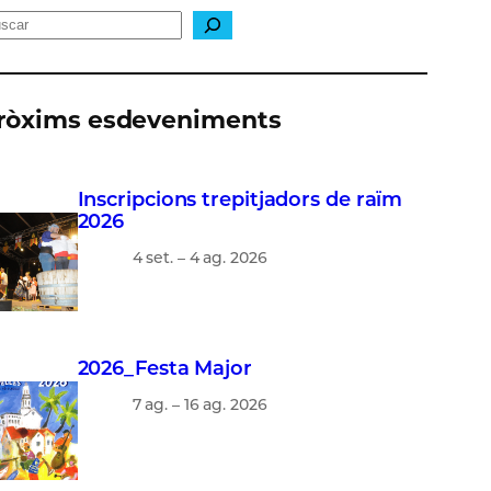
ròxims esdeveniments
Inscripcions trepitjadors de raïm
2026
4 set. – 4 ag. 2026
2026_Festa Major
7 ag. – 16 ag. 2026