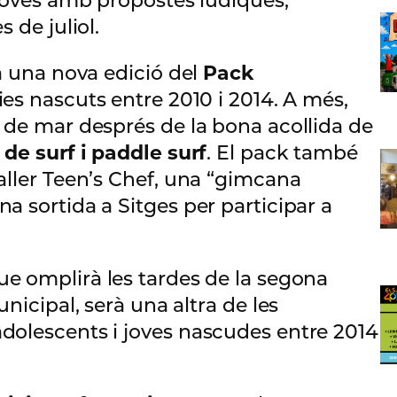
 joves amb propostes lúdiques,
 de juliol.
ha una nova edició del
Pack
oies nascuts entre 2010 i 2014. A més,
 de mar després de la bona acollida de
 de surf i paddle surf
. El pack també
aller Teen’s Chef, una “gimcana
a sortida a Sitges per participar a
que omplirà les tardes de la segona
nicipal, serà una altra de les
dolescents i joves nascudes entre 2014