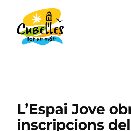
Vés
al
contingut
L’Espai Jove ob
inscripcions d