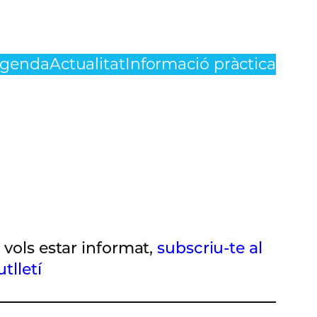
genda
Actualitat
Informació pràctica
i vols estar informat,
subscriu-te al
utlletí