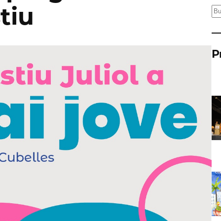
stiu
C
e
r
P
c
a