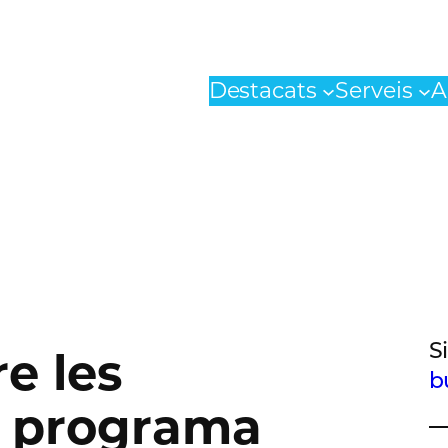
Destacats
Serveis
A
S
re les
b
el programa