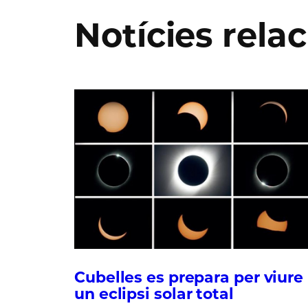
Notícies rela
Cubelles es prepara per viure
un eclipsi solar total