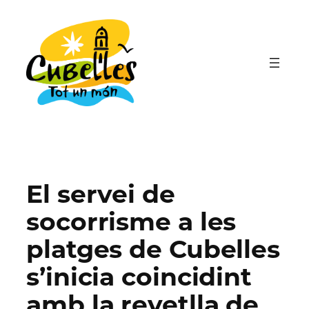
Vés
al
contingut
El servei de
socorrisme a les
platges de Cubelles
s’inicia coincidint
amb la revetlla de