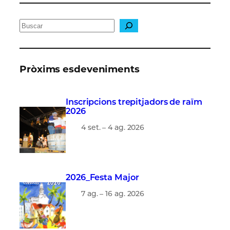
C
e
r
c
Pròxims esdeveniments
a
Inscripcions trepitjadors de raïm
2026
4 set. – 4 ag. 2026
2026_Festa Major
7 ag. – 16 ag. 2026