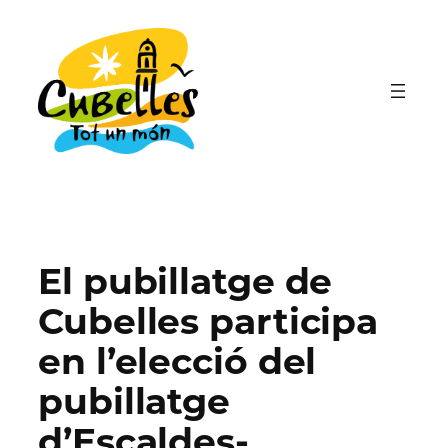
Vés
al
contingut
El pubillatge de
Cubelles participa
en l’elecció del
pubillatge
d’Escaldes-