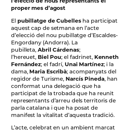
l’elecció de nous representants el
proper mes d’agost
El
pubillatge de Cubelles
ha participat
aquest cap de setmana en l’acte
d’elecció del nou pubillatge d’Escaldes-
Engordany (Andorra). La
pubilleta,
Abril Cárdenas
;
l’hereuet,
Biel Pou
; el fadrinet,
Kenneth
Fernández
; el fadrí,
Unai Martínez
; i la
dama,
Maria Escribà
; acompanyats del
regidor de Turisme,
Narcís Pineda
, han
conformat una delegació que ha
participat de la trobada que ha reunit
representants d’arreu dels territoris de
parla catalana i que ha posat de
manifest la vitalitat d’aquesta tradició.
L’acte, celebrat en un ambient marcat