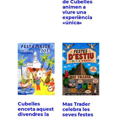
de Cubelles
animen a
viure una
experiència
«única»
Cubelles
Mas Trader
enceta aquest
celebra les
divendres la
seves festes