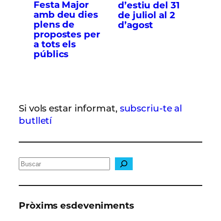
Festa Major
d’estiu del 31
amb deu dies
de juliol al 2
plens de
d’agost
propostes per
a tots els
públics
Si vols estar informat,
subscriu-te al
butlletí
C
e
r
c
Pròxims esdeveniments
a