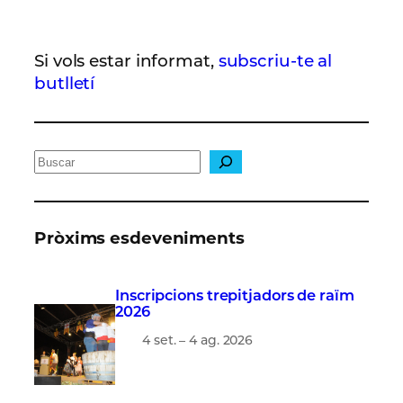
Si vols estar informat,
subscriu-te al
butlletí
C
e
r
c
Pròxims esdeveniments
a
Inscripcions trepitjadors de raïm
2026
4 set. – 4 ag. 2026