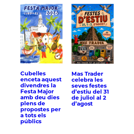
Cubelles
Mas Trader
enceta aquest
celebra les
divendres la
seves festes
Festa Major
d’estiu del 31
amb deu dies
de juliol al 2
plens de
d’agost
propostes per
a tots els
públics