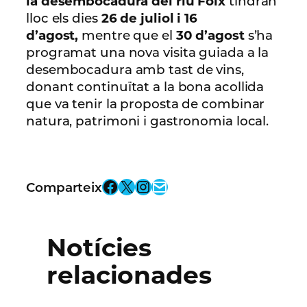
la desembocadura del riu Foix
tindran
lloc els dies
26 de juliol i 16
d’agost,
mentre que el
30 d’agost
s’ha
programat una nova visita guiada a la
desembocadura amb tast de vins,
donant continuïtat a la bona acollida
que va tenir la proposta de combinar
natura, patrimoni i gastronomia local.
Facebook
X
Instagram
Email
Comparteix
Notícies
relacionades