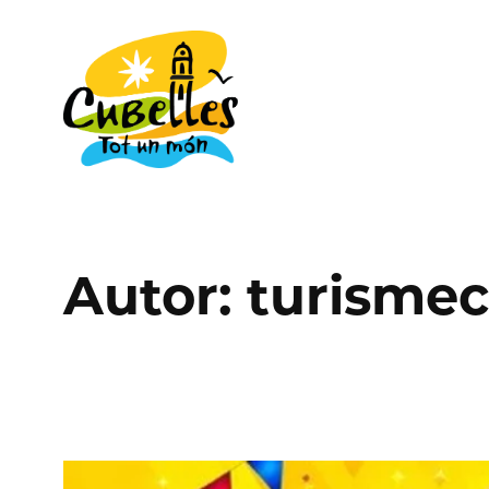
Vés
al
contingut
Autor:
turismec