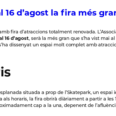
al 16 d’agost la fira més gra
mb fira d’atraccions totalment renovada. L’Associa
al 16 d’agost
, serà la més gran que s’ha vist mai a
 s’ha dissenyat un espai molt complet amb atraccion
is
splanada situada a prop de l’Skatepark, un espai id
ls horaris, la fira obrirà diàriament a partir a les 1
roximadament cap a la una, depenent de l’afluència