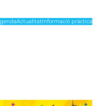
genda
Actualitat
Informació pràctica