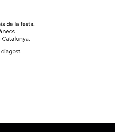
s de la festa.
’ànecs.
e Catalunya.
 d’agost.