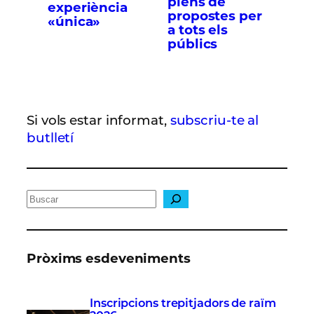
plens de
experiència
propostes per
«única»
a tots els
públics
Si vols estar informat,
subscriu-te al
butlletí
C
e
r
c
Pròxims esdeveniments
a
Inscripcions trepitjadors de raïm