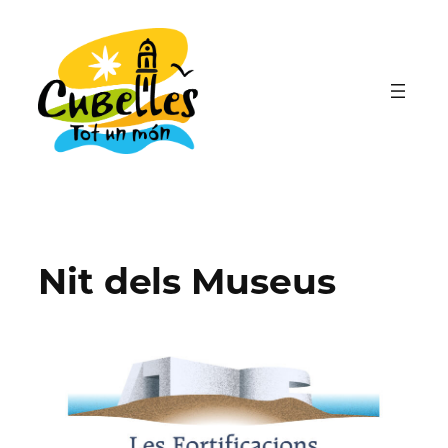
Vés
al
contingut
Nit dels Museus