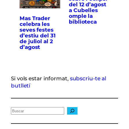
del 12 d’agost
a Cubelles
omple la
Mas Trader
biblioteca
celebra les
seves festes
d’estiu del 31
de juliol al 2
d’agost
Si vols estar informat,
subscriu-te al
butlletí
C
e
r