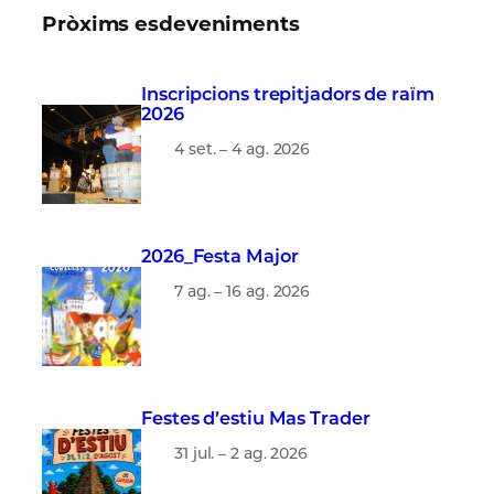
c
Pròxims esdeveniments
a
Inscripcions trepitjadors de raïm
2026
4 set. – 4 ag. 2026
2026_Festa Major
7 ag. – 16 ag. 2026
Festes d’estiu Mas Trader
31 jul. – 2 ag. 2026