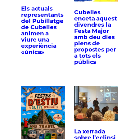
Els actuals
Cubelles
representants
enceta aquest
del Pubillatge
divendres la
de Cubelles
Festa Major
animen a
amb deu dies
viure una
plens de
experiència
propostes per
«única»
a tots els
públics
La xerrada
sobre l’eclipsi