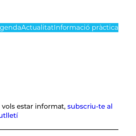
genda
Actualitat
Informació pràctica
i vols estar informat,
subscriu-te al
utlletí