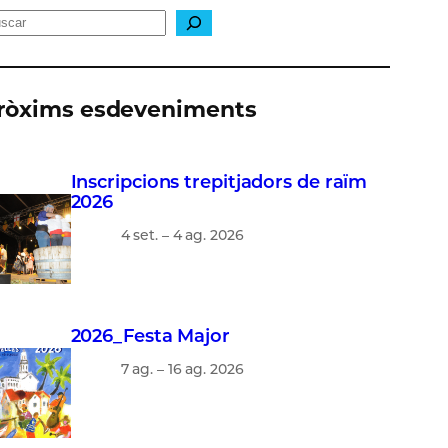
ròxims esdeveniments
Inscripcions trepitjadors de raïm
2026
4 set. – 4 ag. 2026
2026_Festa Major
7 ag. – 16 ag. 2026