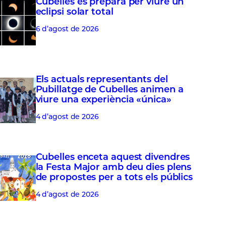
Cubelles es prepara per viure un
eclipsi solar total
6 d’agost de 2026
Els actuals representants del
Pubillatge de Cubelles animen a
viure una experiència «única»
4 d’agost de 2026
Cubelles enceta aquest divendres
la Festa Major amb deu dies plens
de propostes per a tots els públics
4 d’agost de 2026