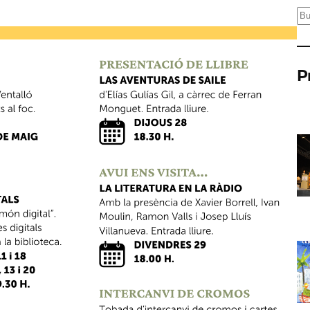
C
e
r
P
c
a