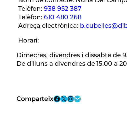
Nom de contacte: Núria Del Camp
Telèfon:
938 952 387
Telèfon:
610 480 268
Adreça electrònica:
b.cubelles@dib
Horari:
Dimecres, divendres i dissabte de 9.
De dilluns a divendres de 15.00 a 20
Facebook
X
Instagram
Email
Comparteix