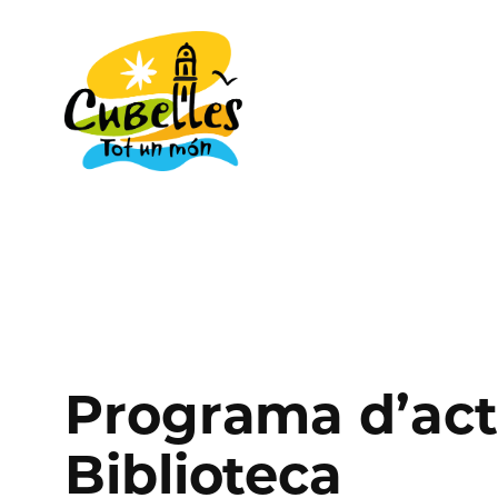
Vés
al
contingut
Programa d’act
Biblioteca